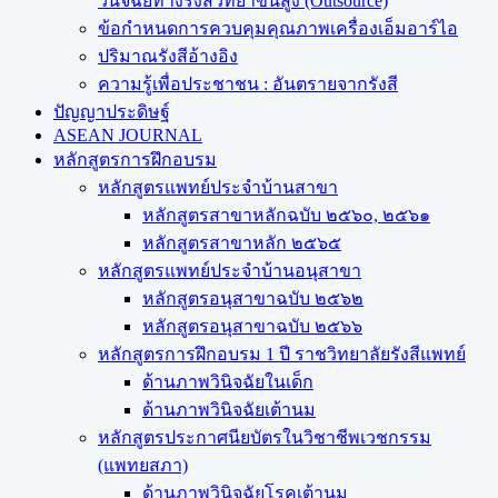
วินิจฉัยทางรังสีวิทยาขั้นสูง (Outsource)
ข้อกำหนดการควบคุมคุณภาพเครื่องเอ็มอาร์ไอ
ปริมาณรังสีอ้างอิง
ความรู้เพื่อประชาชน : อันตรายจากรังสี
ปัญญาประดิษฐ์
ASEAN JOURNAL
หลักสูตรการฝึกอบรม
หลักสูตรแพทย์ประจำบ้านสาขา
หลักสูตรสาขาหลักฉบับ ๒๕๖๐, ๒๕๖๑
หลักสูตรสาขาหลัก ๒๕๖๕
หลักสูตรแพทย์ประจำบ้านอนุสาขา
หลักสูตรอนุสาขาฉบับ ๒๕๖๒
หลักสูตรอนุสาขาฉบับ ๒๕๖๖
หลักสูตรการฝึกอบรม 1 ปี ราชวิทยาลัยรังสีแพทย์
ด้านภาพวินิจฉัยในเด็ก
ด้านภาพวินิจฉัยเต้านม
หลักสูตรประกาศนียบัตรในวิชาชีพเวชกรรม
(แพทยสภา)
ด้านภาพวินิจฉัยโรคเต้านม