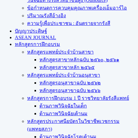
วินิจฉัยทางรังสีวิทยาขั้นสูง (Outsource)
ข้อกำหนดการควบคุมคุณภาพเครื่องเอ็มอาร์ไอ
ปริมาณรังสีอ้างอิง
ความรู้เพื่อประชาชน : อันตรายจากรังสี
ปัญญาประดิษฐ์
ASEAN JOURNAL
หลักสูตรการฝึกอบรม
หลักสูตรแพทย์ประจำบ้านสาขา
หลักสูตรสาขาหลักฉบับ ๒๕๖๐, ๒๕๖๑
หลักสูตรสาขาหลัก ๒๕๖๕
หลักสูตรแพทย์ประจำบ้านอนุสาขา
หลักสูตรอนุสาขาฉบับ ๒๕๖๒
หลักสูตรอนุสาขาฉบับ ๒๕๖๖
หลักสูตรการฝึกอบรม 1 ปี ราชวิทยาลัยรังสีแพทย์
ด้านภาพวินิจฉัยในเด็ก
ด้านภาพวินิจฉัยเต้านม
หลักสูตรประกาศนียบัตรในวิชาชีพเวชกรรม
(แพทยสภา)
ด้านภาพวินิจฉัยโรคเต้านม