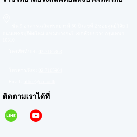
ชั้น 9 อาคารเฉลิมพระบารมี 50 ปี เลขที่ 2 ซอยศูนย์วิจัย 1
ถนนเพชรบุรีตัดใหม่ แขวงบางกะปิ เขตห้วยขวาง กรุงเทพฯ
10310
โทรศัพท์/Tel :
02-7165963
โทรสาร/Fax :
02-7165964
Email :
office@rcrt.or.th
ติดตามเราได้ที่