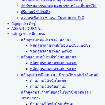
วินิจฉัยทางรังสีวิทยาขั้นสูง (Outsource)
ข้อกำหนดการควบคุมคุณภาพเครื่องเอ็มอาร์ไอ
ปริมาณรังสีอ้างอิง
ความรู้เพื่อประชาชน : อันตรายจากรังสี
ปัญญาประดิษฐ์
ASEAN JOURNAL
หลักสูตรการฝึกอบรม
หลักสูตรแพทย์ประจำบ้านสาขา
หลักสูตรสาขาหลักฉบับ ๒๕๖๐, ๒๕๖๑
หลักสูตรสาขาหลัก ๒๕๖๕
หลักสูตรแพทย์ประจำบ้านอนุสาขา
หลักสูตรอนุสาขาฉบับ ๒๕๖๒
หลักสูตรอนุสาขาฉบับ ๒๕๖๖
หลักสูตรการฝึกอบรม 1 ปี ราชวิทยาลัยรังสีแพทย์
ด้านภาพวินิจฉัยในเด็ก
ด้านภาพวินิจฉัยเต้านม
หลักสูตรประกาศนียบัตรในวิชาชีพเวชกรรม
(แพทยสภา)
ด้านภาพวินิจฉัยโรคเต้านม