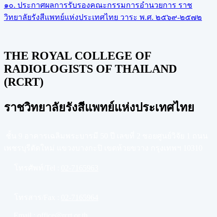
๑๐. ประกาศผลการรับรองคณะกรรมการอำนวยการ ราช
วิทยาลัยรังสีแพทย์แห่งประเทศไทย วาระ พ.ศ. ๒๕๖๙-๒๕๗๒
THE ROYAL COLLEGE OF
RADIOLOGISTS OF THAILAND
(RCRT)
ราชวิทยาลัยรังสีแพทย์แห่งประเทศไทย
ชั้น 9 อาคารเฉลิมพระบารมี 50 ปี เลขที่ 2 ซอยศูนย์วิจัย 1 ถนน
เพชรบุรีตัดใหม่ แขวงบางกะปิ เขตห้วยขวาง กรุงเทพฯ 10310
โทรศัพท์/Tel :
02-7165963
โทรสาร/Fax :
02-7165964
Email :
office@rcrt.or.th