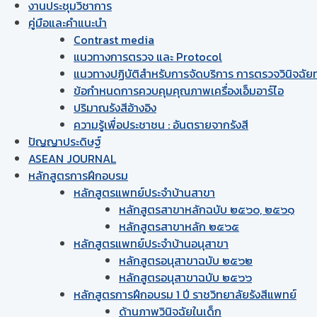
งานประชุมวิชาการ
คู่มือและคำแนะนำ
Contrast media
แนวทางการตรวจ และ Protocol
แนวทางปฏิบัติสำหรับการจัดบริการ การตรวจวินิจฉัยทา
ข้อกำหนดการควบคุมคุณภาพเครื่องเอ็มอาร์ไอ
ปริมาณรังสีอ้างอิง
ความรู้เพื่อประชาชน : อันตรายจากรังสี
ปัญญาประดิษฐ์
ASEAN JOURNAL
หลักสูตรการฝึกอบรม
หลักสูตรแพทย์ประจำบ้านสาขา
หลักสูตรสาขาหลักฉบับ ๒๕๖๐, ๒๕๖๑
หลักสูตรสาขาหลัก ๒๕๖๕
หลักสูตรแพทย์ประจำบ้านอนุสาขา
หลักสูตรอนุสาขาฉบับ ๒๕๖๒
หลักสูตรอนุสาขาฉบับ ๒๕๖๖
หลักสูตรการฝึกอบรม 1 ปี ราชวิทยาลัยรังสีแพทย์
ด้านภาพวินิจฉัยในเด็ก