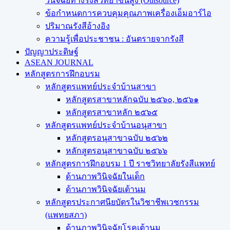
วินิจฉัยทางรังสีวิทยาขั้นสูง (Outsource)
ข้อกำหนดการควบคุมคุณภาพเครื่องเอ็มอาร์ไอ
ปริมาณรังสีอ้างอิง
ความรู้เพื่อประชาชน : อันตรายจากรังสี
ปัญญาประดิษฐ์
ASEAN JOURNAL
หลักสูตรการฝึกอบรม
หลักสูตรแพทย์ประจำบ้านสาขา
หลักสูตรสาขาหลักฉบับ ๒๕๖๐, ๒๕๖๑
หลักสูตรสาขาหลัก ๒๕๖๕
หลักสูตรแพทย์ประจำบ้านอนุสาขา
หลักสูตรอนุสาขาฉบับ ๒๕๖๒
หลักสูตรอนุสาขาฉบับ ๒๕๖๖
หลักสูตรการฝึกอบรม 1 ปี ราชวิทยาลัยรังสีแพทย์
ด้านภาพวินิจฉัยในเด็ก
ด้านภาพวินิจฉัยเต้านม
หลักสูตรประกาศนียบัตรในวิชาชีพเวชกรรม
(แพทยสภา)
ด้านภาพวินิจฉัยโรคเต้านม