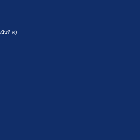
ับที่ ๓)