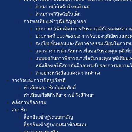
ด้านภาพวินิจฉัยโรคเต้านม
ด้านภาพวินิจฉัยในเด็ก
การขอเทียบเท่า​วุฒิปริญญา​เอก
ประกาศ (เพิ่มเติม) การรับรองวุฒิบัตรแสดง
ประกาศที่ ๐๐๓/๒๕๖๔ การรับรองวุฒิบัตรแส
ระเบียบขั้นตอนและอัตราค่าธรรมเนียมในการขอ
แนวทางการดำเนินการเพื่อขอรับรองคุณวุฒิเที
แบบขอรับการพิจารณาเพื่อรับรองคุณวุฒิเทียบ
หนังสือขอให้สถาบันฝึกอบรมรับรองการผลงานวิ
ตัวอย่างหนังสือแสดงความจำนง
รางวัลและการเชิดชูเกียรติ
ทำเนียบสมาชิกกิตติมศักดิ์
ทำเนียบเกียติกีรติยาจารย์ รังสีวิทยา
คลังภาพกิจกรรม
สมาชิก
ล็อกอินเข้าสู่ระบบสามัญ
ล็อกอินเข้าสู่ระบบสมาชิกสมทบ
ตรวจสอบสมาชิก