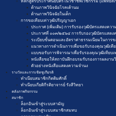
หลักสูตรประกาศนียบัตรในวิชาชีพเวชกรรม (แพทยส
ด้านภาพวินิจฉัยโรคเต้านม
ด้านภาพวินิจฉัยในเด็ก
การขอเทียบเท่า​วุฒิปริญญา​เอก
ประกาศ (เพิ่มเติม) การรับรองวุฒิบัตรแสดง
ประกาศที่ ๐๐๓/๒๕๖๔ การรับรองวุฒิบัตรแส
ระเบียบขั้นตอนและอัตราค่าธรรมเนียมในการขอ
แนวทางการดำเนินการเพื่อขอรับรองคุณวุฒิเที
แบบขอรับการพิจารณาเพื่อรับรองคุณวุฒิเทียบ
หนังสือขอให้สถาบันฝึกอบรมรับรองการผลงานวิ
ตัวอย่างหนังสือแสดงความจำนง
รางวัลและการเชิดชูเกียรติ
ทำเนียบสมาชิกกิตติมศักดิ์
ทำเนียบเกียติกีรติยาจารย์ รังสีวิทยา
คลังภาพกิจกรรม
สมาชิก
ล็อกอินเข้าสู่ระบบสามัญ
ล็อกอินเข้าสู่ระบบสมาชิกสมทบ