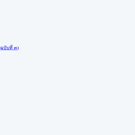
บับที่ ๓)