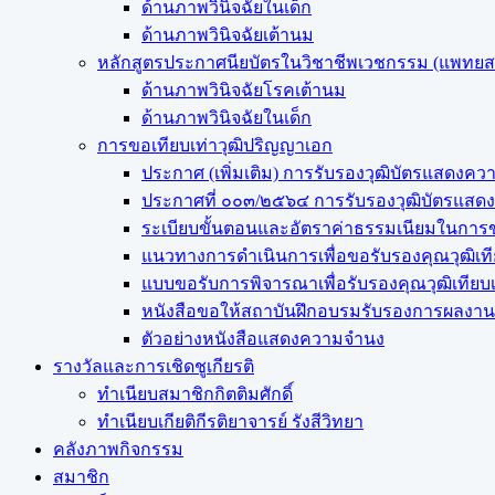
ด้านภาพวินิจฉัยในเด็ก
ด้านภาพวินิจฉัยเต้านม
หลักสูตรประกาศนียบัตรในวิชาชีพเวชกรรม (แพทย
ด้านภาพวินิจฉัยโรคเต้านม
ด้านภาพวินิจฉัยในเด็ก
การขอเทียบเท่า​วุฒิปริญญา​เอก
ประกาศ (เพิ่มเติม) การรับรองวุฒิบัตรแสด
ประกาศที่ ๐๐๓/๒๕๖๔ การรับรองวุฒิบัตรแ
ระเบียบขั้นตอนและอัตราค่าธรรมเนียมในการข
แนวทางการดำเนินการเพื่อขอรับรองคุณวุฒิเท
แบบขอรับการพิจารณาเพื่อรับรองคุณวุฒิเทีย
หนังสือขอให้สถาบันฝึกอบรมรับรองการผลงานว
ตัวอย่างหนังสือแสดงความจำนง
รางวัลและการเชิดชูเกียรติ
ทำเนียบสมาชิกกิตติมศักดิ์
ทำเนียบเกียติกีรติยาจารย์ รังสีวิทยา
คลังภาพกิจกรรม
สมาชิก