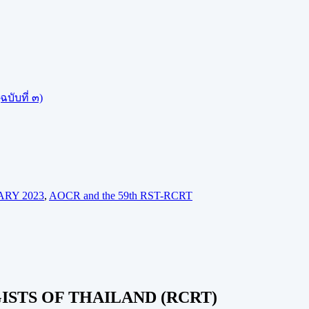
บับที่ ๓)
ARY 2023
,
AOCR and the 59th RST-RCRT
STS OF THAILAND (RCRT)