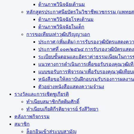
ด้านภาพวินิจฉัยเต้านม
หลักสูตรประกาศนียบัตรในวิชาชีพเวชกรรม (แพทย
ด้านภาพวินิจฉัยโรคเต้านม
ด้านภาพวินิจฉัยในเด็ก
การขอเทียบเท่า​วุฒิปริญญา​เอก
ประกาศ (เพิ่มเติม) การรับรองวุฒิบัตรแสด
ประกาศที่ ๐๐๓/๒๕๖๔ การรับรองวุฒิบัตรแ
ระเบียบขั้นตอนและอัตราค่าธรรมเนียมในการข
แนวทางการดำเนินการเพื่อขอรับรองคุณวุฒิเท
แบบขอรับการพิจารณาเพื่อรับรองคุณวุฒิเทีย
หนังสือขอให้สถาบันฝึกอบรมรับรองการผลงานว
ตัวอย่างหนังสือแสดงความจำนง
รางวัลและการเชิดชูเกียรติ
ทำเนียบสมาชิกกิตติมศักดิ์
ทำเนียบเกียติกีรติยาจารย์ รังสีวิทยา
คลังภาพกิจกรรม
สมาชิก
ล็อกอินเข้าสู่ระบบสามัญ