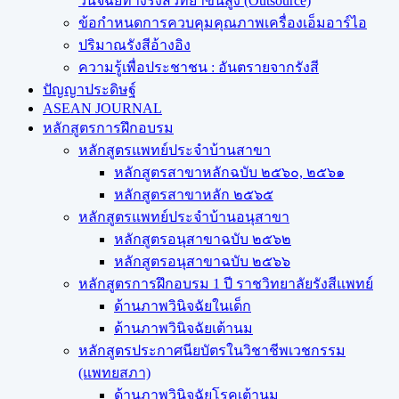
วินิจฉัยทางรังสีวิทยาขั้นสูง (Outsource)
ข้อกำหนดการควบคุมคุณภาพเครื่องเอ็มอาร์ไอ
ปริมาณรังสีอ้างอิง
ความรู้เพื่อประชาชน : อันตรายจากรังสี
ปัญญาประดิษฐ์
ASEAN JOURNAL
หลักสูตรการฝึกอบรม
หลักสูตรแพทย์ประจำบ้านสาขา
หลักสูตรสาขาหลักฉบับ ๒๕๖๐, ๒๕๖๑
หลักสูตรสาขาหลัก ๒๕๖๕
หลักสูตรแพทย์ประจำบ้านอนุสาขา
หลักสูตรอนุสาขาฉบับ ๒๕๖๒
หลักสูตรอนุสาขาฉบับ ๒๕๖๖
หลักสูตรการฝึกอบรม 1 ปี ราชวิทยาลัยรังสีแพทย์
ด้านภาพวินิจฉัยในเด็ก
ด้านภาพวินิจฉัยเต้านม
หลักสูตรประกาศนียบัตรในวิชาชีพเวชกรรม
(แพทยสภา)
ด้านภาพวินิจฉัยโรคเต้านม