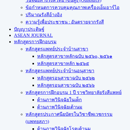
วินิจฉัยทางรังสีวิทยาขั้นสูง (Outsource)
ข้อกำหนดการควบคุมคุณภาพเครื่องเอ็มอาร์ไอ
ปริมาณรังสีอ้างอิง
ความรู้เพื่อประชาชน : อันตรายจากรังสี
ปัญญาประดิษฐ์
ASEAN JOURNAL
หลักสูตรการฝึกอบรม
หลักสูตรแพทย์ประจำบ้านสาขา
หลักสูตรสาขาหลักฉบับ ๒๕๖๐, ๒๕๖๑
หลักสูตรสาขาหลัก ๒๕๖๕
หลักสูตรแพทย์ประจำบ้านอนุสาขา
หลักสูตรอนุสาขาฉบับ ๒๕๖๒
หลักสูตรอนุสาขาฉบับ ๒๕๖๖
หลักสูตรการฝึกอบรม 1 ปี ราชวิทยาลัยรังสีแพทย์
ด้านภาพวินิจฉัยในเด็ก
ด้านภาพวินิจฉัยเต้านม
หลักสูตรประกาศนียบัตรในวิชาชีพเวชกรรม
(แพทยสภา)
ด้านภาพวินิจฉัยโรคเต้านม