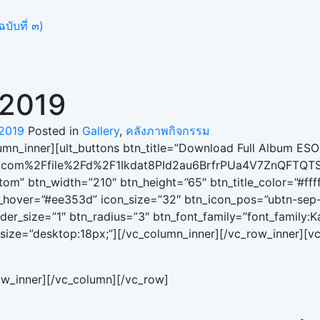
บับที่ ๓)
 2019
2019
Posted in
Gallery
,
คลังภาพกิจกรรม
mn_inner][ult_buttons btn_title=”Download Full Album ES
le.com%2Ffile%2Fd%2F1Ikdat8PId2au6BrfrPUa4V7ZnQFTQTS
tom” btn_width=”210″ btn_height=”65″ btn_title_color=”#ff
or_hover=”#ee353d” icon_size=”32″ btn_icon_pos=”ubtn-sep-i
r_size=”1″ btn_radius=”3″ btn_font_family=”font_family:Kan
_size=”desktop:18px;”][/vc_column_inner][/vc_row_inner][v
ow_inner][/vc_column][/vc_row]