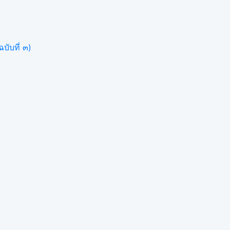
บับที่ ๓)