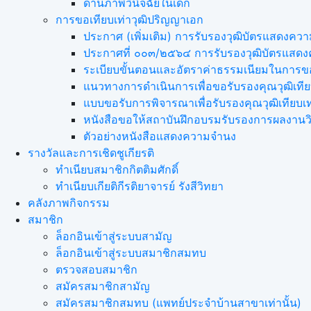
ด้านภาพวินิจฉัยในเด็ก
การขอเทียบเท่า​วุฒิปริญญา​เอก
ประกาศ (เพิ่มเติม) การรับรองวุฒิบัตรแสดง
ประกาศที่ ๐๐๓/๒๕๖๔ การรับรองวุฒิบัตรแส
ระเบียบขั้นตอนและอัตราค่าธรรมเนียมในการขอ
แนวทางการดำเนินการเพื่อขอรับรองคุณวุฒิเที
แบบขอรับการพิจารณาเพื่อรับรองคุณวุฒิเทียบ
หนังสือขอให้สถาบันฝึกอบรมรับรองการผลงานวิ
ตัวอย่างหนังสือแสดงความจำนง
รางวัลและการเชิดชูเกียรติ
ทำเนียบสมาชิกกิตติมศักดิ์
ทำเนียบเกียติกีรติยาจารย์ รังสีวิทยา
คลังภาพกิจกรรม
สมาชิก
ล็อกอินเข้าสู่ระบบสามัญ
ล็อกอินเข้าสู่ระบบสมาชิกสมทบ
ตรวจสอบสมาชิก
สมัครสมาชิกสามัญ
สมัครสมาชิกสมทบ (แพทย์ประจำบ้านสาขาเท่านั้น)