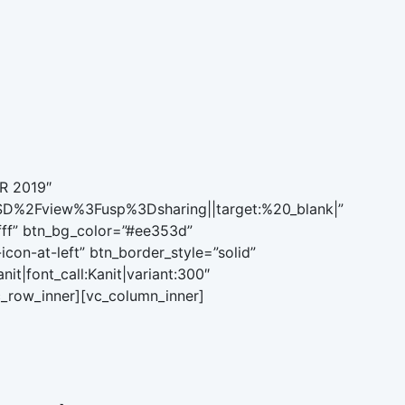
OR 2019″
D%2Fview%3Fusp%3Dsharing||target:%20_blank|”
ffff” btn_bg_color=”#ee353d”
con-at-left” btn_border_style=”solid”
it|font_call:Kanit|variant:300″
c_row_inner][vc_column_inner]