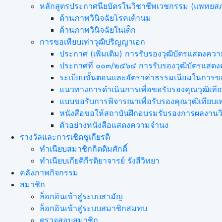
หลักสูตรประกาศนียบัตรในวิชาชีพเวชกรรม (แพทยส
ด้านภาพวินิจฉัยโรคเต้านม
ด้านภาพวินิจฉัยในเด็ก
การขอเทียบเท่า​วุฒิปริญญา​เอก
ประกาศ (เพิ่มเติม) การรับรองวุฒิบัตรแสดง
ประกาศที่ ๐๐๓/๒๕๖๔ การรับรองวุฒิบัตรแส
ระเบียบขั้นตอนและอัตราค่าธรรมเนียมในการขอ
แนวทางการดำเนินการเพื่อขอรับรองคุณวุฒิเที
แบบขอรับการพิจารณาเพื่อรับรองคุณวุฒิเทียบ
หนังสือขอให้สถาบันฝึกอบรมรับรองการผลงานวิ
ตัวอย่างหนังสือแสดงความจำนง
รางวัลและการเชิดชูเกียรติ
ทำเนียบสมาชิกกิตติมศักดิ์
ทำเนียบเกียติกีรติยาจารย์ รังสีวิทยา
คลังภาพกิจกรรม
สมาชิก
ล็อกอินเข้าสู่ระบบสามัญ
ล็อกอินเข้าสู่ระบบสมาชิกสมทบ
ตรวจสอบสมาชิก