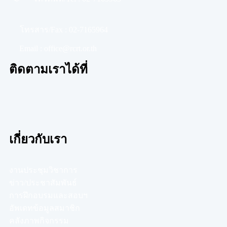
โทรสาร/Fax :
02-7165964
Email :
office@rcrt.or.th
ติดตามเราได้ที่
เกี่ยวกับเรา
งานประชุมวิชาการ
ข่าว/ประชาสัมพันธ์
การฝึกอบรมและสอบฯ
อัพเดทข้อมูลสมาชิก
คลังภาพกิจกรรม