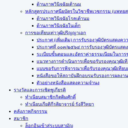
ด้านภาพวินิจฉัยเต้านม
หลักสูตรประกาศนียบัตรในวิชาชีพเวชกรรม (แพทย
ด้านภาพวินิจฉัยโรคเต้านม
ด้านภาพวินิจฉัยในเด็ก
การขอเทียบเท่า​วุฒิปริญญา​เอก
ประกาศ (เพิ่มเติม) การรับรองวุฒิบัตรแสด
ประกาศที่ ๐๐๓/๒๕๖๔ การรับรองวุฒิบัตรแ
ระเบียบขั้นตอนและอัตราค่าธรรมเนียมในการข
แนวทางการดำเนินการเพื่อขอรับรองคุณวุฒิเท
แบบขอรับการพิจารณาเพื่อรับรองคุณวุฒิเทีย
หนังสือขอให้สถาบันฝึกอบรมรับรองการผลงานว
ตัวอย่างหนังสือแสดงความจำนง
รางวัลและการเชิดชูเกียรติ
ทำเนียบสมาชิกกิตติมศักดิ์
ทำเนียบเกียติกีรติยาจารย์ รังสีวิทยา
คลังภาพกิจกรรม
สมาชิก
ล็อกอินเข้าสู่ระบบสามัญ