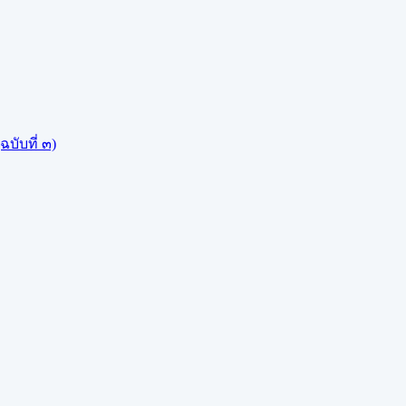
บับที่ ๓)