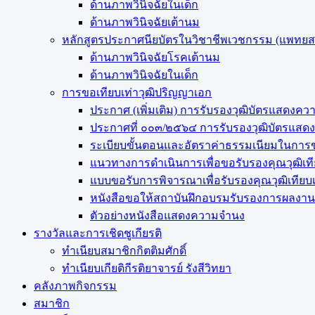
ด้านภาพวินิจฉัยในเด็ก
ด้านภาพวินิจฉัยเต้านม
หลักสูตรประกาศนียบัตรในวิชาชีพเวชกรรม (แพทย
ด้านภาพวินิจฉัยโรคเต้านม
ด้านภาพวินิจฉัยในเด็ก
การขอเทียบเท่า​วุฒิปริญญา​เอก
ประกาศ (เพิ่มเติม) การรับรองวุฒิบัตรแสด
ประกาศที่ ๐๐๓/๒๕๖๔ การรับรองวุฒิบัตรแ
ระเบียบขั้นตอนและอัตราค่าธรรมเนียมในการข
แนวทางการดำเนินการเพื่อขอรับรองคุณวุฒิเท
แบบขอรับการพิจารณาเพื่อรับรองคุณวุฒิเทีย
หนังสือขอให้สถาบันฝึกอบรมรับรองการผลงานว
ตัวอย่างหนังสือแสดงความจำนง
รางวัลและการเชิดชูเกียรติ
ทำเนียบสมาชิกกิตติมศักดิ์
ทำเนียบเกียติกีรติยาจารย์ รังสีวิทยา
คลังภาพกิจกรรม
สมาชิก