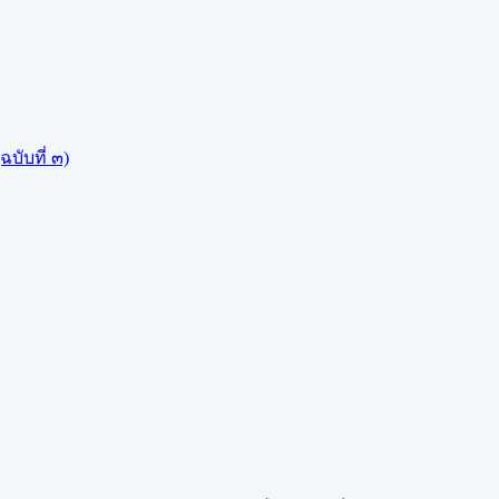
บับที่ ๓)