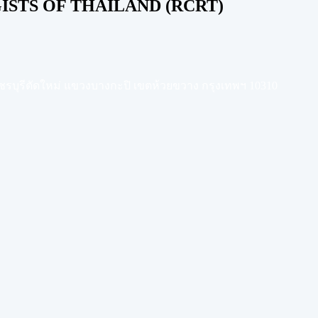
STS OF THAILAND (RCRT)
เพชรบุรีตัดใหม่ แขวงบางกะปิ เขตห้วยขวาง กรุงเทพฯ 10310