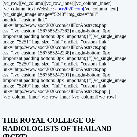
[vc_row][vc_column][vc_row_inner][vc_column_inner]
[vc_column_text]Website :
aocr2020.com
[/vc_column_text]
[vc_single_image image=”5248″ img_size=”full”
onclick=”custom_link”
link=”http://www.aocr2020.com/callForAbstracts.php”
css=”.vc_custom_1567585237362{margin-bottom: 0px
!important;padding-bottom: 0px !important;}”][vc_single_image
image=”5251″ img_size=”full” onclick=”custom_link”
link=”http://www.aocr2020.com/callForAbstracts.php”
css=”.vc_custom_1567585242238{margin-bottom: 0px
!important;padding-bottom: 0px !important;}”][vc_single_image
image=”5250″ img_size=”full” onclick=”custom_link”
link=”http://www.aocr2020.com/callForAbstracts.php”
css=”.vc_custom_1567585247391{margin-bottom: 0px
!important;padding-bottom: 0px !important;}”][vc_single_image
image=”5249″ img_size=”full” onclick=”custom_link”
link=”http://www.aocr2020.com/callForAbstracts.php”]
[/vc_column_inner][/vc_row_inner][/vc_column][/vc_row]
THE ROYAL COLLEGE OF
RADIOLOGISTS OF THAILAND
(RCRT)