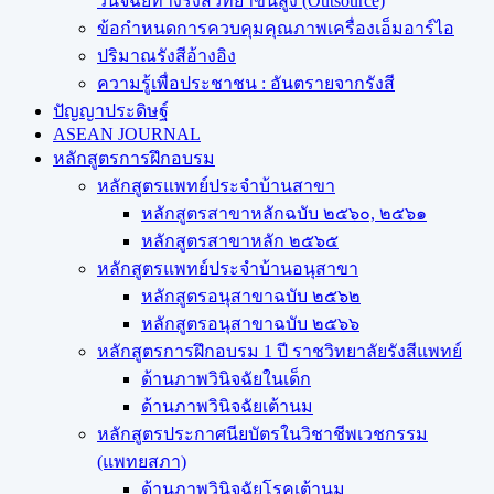
วินิจฉัยทางรังสีวิทยาขั้นสูง (Outsource)
ข้อกำหนดการควบคุมคุณภาพเครื่องเอ็มอาร์ไอ
ปริมาณรังสีอ้างอิง
ความรู้เพื่อประชาชน : อันตรายจากรังสี
ปัญญาประดิษฐ์
ASEAN JOURNAL
หลักสูตรการฝึกอบรม
หลักสูตรแพทย์ประจำบ้านสาขา
หลักสูตรสาขาหลักฉบับ ๒๕๖๐, ๒๕๖๑
หลักสูตรสาขาหลัก ๒๕๖๕
หลักสูตรแพทย์ประจำบ้านอนุสาขา
หลักสูตรอนุสาขาฉบับ ๒๕๖๒
หลักสูตรอนุสาขาฉบับ ๒๕๖๖
หลักสูตรการฝึกอบรม 1 ปี ราชวิทยาลัยรังสีแพทย์
ด้านภาพวินิจฉัยในเด็ก
ด้านภาพวินิจฉัยเต้านม
หลักสูตรประกาศนียบัตรในวิชาชีพเวชกรรม
(แพทยสภา)
ด้านภาพวินิจฉัยโรคเต้านม