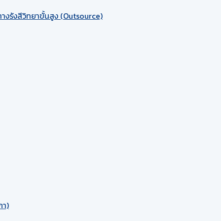
งรังสีวิทยาขั้นสูง (Outsource)
ภา)