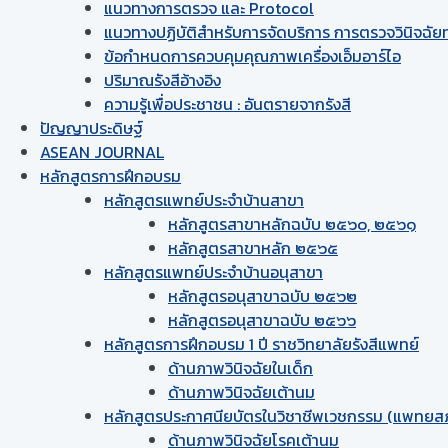
แนวทางการตรวจ และ Protocol
แนวทางปฏิบัติสำหรับการจัดบริการ การตรวจวินิจฉัยทา
ข้อกำหนดการควบคุมคุณภาพเครื่องเอ็มอาร์ไอ
ปริมาณรังสีอ้างอิง
ความรู้เพื่อประชาชน : อันตรายจากรังสี
ปัญญาประดิษฐ์
ASEAN JOURNAL
หลักสูตรการฝึกอบรม
หลักสูตรแพทย์ประจำบ้านสาขา
หลักสูตรสาขาหลักฉบับ ๒๕๖๐, ๒๕๖๑
หลักสูตรสาขาหลัก ๒๕๖๕
หลักสูตรแพทย์ประจำบ้านอนุสาขา
หลักสูตรอนุสาขาฉบับ ๒๕๖๒
หลักสูตรอนุสาขาฉบับ ๒๕๖๖
หลักสูตรการฝึกอบรม 1 ปี ราชวิทยาลัยรังสีแพทย์
ด้านภาพวินิจฉัยในเด็ก
ด้านภาพวินิจฉัยเต้านม
หลักสูตรประกาศนียบัตรในวิชาชีพเวชกรรม (แพทยส
ด้านภาพวินิจฉัยโรคเต้านม