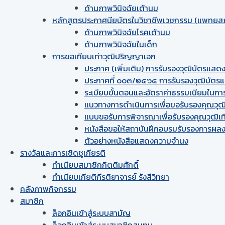
ด้านภาพวินิจฉัยเต้านม
หลักสูตรประกาศนียบัตรในวิชาชีพเวชกรรม (แพทยส
ด้านภาพวินิจฉัยโรคเต้านม
ด้านภาพวินิจฉัยในเด็ก
การขอเทียบเท่า​วุฒิปริญญา​เอก
ประกาศ (เพิ่มเติม) การรับรองวุฒิบัตรแ
ประกาศที่ ๐๐๓/๒๕๖๔ การรับรองวุฒิบัต
ระเบียบขั้นตอนและอัตราค่าธรรมเนียมในก
แนวทางการดำเนินการเพื่อขอรับรองคุณวุฒ
แบบขอรับการพิจารณาเพื่อรับรองคุณวุฒิเ
หนังสือขอให้สถาบันฝึกอบรมรับรองการผลง
ตัวอย่างหนังสือแสดงความจำนง
รางวัลและการเชิดชูเกียรติ
ทำเนียบสมาชิกกิตติมศักดิ์
ทำเนียบเกียติกีรติยาจารย์ รังสีวิทยา
คลังภาพกิจกรรม
สมาชิก
ล็อกอินเข้าสู่ระบบสามัญ
ล็อกอินเข้าสู่ระบบสมาชิกสมทบ