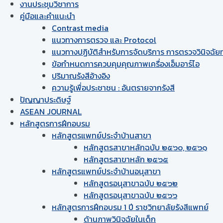
งานประชุมวิชาการ
คู่มือและคำแนะนำ
Contrast media
แนวทางการตรวจ และ Protocol
แนวทางปฏิบัติสำหรับการจัดบริการ การตรวจวินิจฉัยทา
ข้อกำหนดการควบคุมคุณภาพเครื่องเอ็มอาร์ไอ
ปริมาณรังสีอ้างอิง
ความรู้เพื่อประชาชน : อันตรายจากรังสี
ปัญญาประดิษฐ์
ASEAN JOURNAL
หลักสูตรการฝึกอบรม
หลักสูตรแพทย์ประจำบ้านสาขา
หลักสูตรสาขาหลักฉบับ ๒๕๖๐, ๒๕๖๑
หลักสูตรสาขาหลัก ๒๕๖๕
หลักสูตรแพทย์ประจำบ้านอนุสาขา
หลักสูตรอนุสาขาฉบับ ๒๕๖๒
หลักสูตรอนุสาขาฉบับ ๒๕๖๖
หลักสูตรการฝึกอบรม 1 ปี ราชวิทยาลัยรังสีแพทย์
ด้านภาพวินิจฉัยในเด็ก