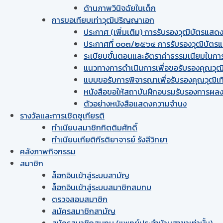
ด้านภาพวินิจฉัยในเด็ก
การขอเทียบเท่า​วุฒิปริญญา​เอก
ประกาศ (เพิ่มเติม) การรับรองวุฒิบัตรแ
ประกาศที่ ๐๐๓/๒๕๖๔ การรับรองวุฒิบัต
ระเบียบขั้นตอนและอัตราค่าธรรมเนียมในก
แนวทางการดำเนินการเพื่อขอรับรองคุณวุฒ
แบบขอรับการพิจารณาเพื่อรับรองคุณวุฒิเ
หนังสือขอให้สถาบันฝึกอบรมรับรองการผลง
ตัวอย่างหนังสือแสดงความจำนง
รางวัลและการเชิดชูเกียรติ
ทำเนียบสมาชิกกิตติมศักดิ์
ทำเนียบเกียติกีรติยาจารย์ รังสีวิทยา
คลังภาพกิจกรรม
สมาชิก
ล็อกอินเข้าสู่ระบบสามัญ
ล็อกอินเข้าสู่ระบบสมาชิกสมทบ
ตรวจสอบสมาชิก
สมัครสมาชิกสามัญ
สมัครสมาชิกสมทบ (แพทย์ประจำบ้านสาขาเท่านั้น)