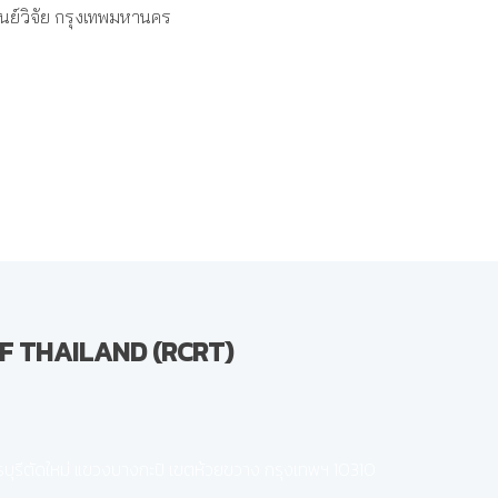
นย์วิจัย กรุงเทพมหานคร
F THAILAND (RCRT)
พชรบุรีตัดใหม่ แขวงบางกะปิ เขตห้วยขวาง กรุงเทพฯ 10310