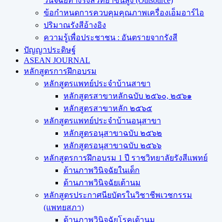
วินิจฉัยทางรังสีวิทยาขั้นสูง (Outsource)
ข้อกำหนดการควบคุมคุณภาพเครื่องเอ็มอาร์ไอ
ปริมาณรังสีอ้างอิง
ความรู้เพื่อประชาชน : อันตรายจากรังสี
ปัญญาประดิษฐ์
ASEAN JOURNAL
หลักสูตรการฝึกอบรม
หลักสูตรแพทย์ประจำบ้านสาขา
หลักสูตรสาขาหลักฉบับ ๒๕๖๐, ๒๕๖๑
หลักสูตรสาขาหลัก ๒๕๖๕
หลักสูตรแพทย์ประจำบ้านอนุสาขา
หลักสูตรอนุสาขาฉบับ ๒๕๖๒
หลักสูตรอนุสาขาฉบับ ๒๕๖๖
หลักสูตรการฝึกอบรม 1 ปี ราชวิทยาลัยรังสีแพทย์
ด้านภาพวินิจฉัยในเด็ก
ด้านภาพวินิจฉัยเต้านม
หลักสูตรประกาศนียบัตรในวิชาชีพเวชกรรม
(แพทยสภา)
ด้านภาพวินิจฉัยโรคเต้านม