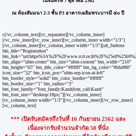
วันจันทร์ที่ 7 ตุลาคม 2562
ณ ห้องสัมมนา 2-3 ชั้น P3 อาคารเฉลิมพระบารมี ๕๐ ปี
c[/vc_column_text][vc_separator][/vc_column_inner]
[/vc_row_inner][vc_row_inner][vc_column_inner width=”1/3″]
[/vc_column_inner][vc_column_inner width=”1/3″][ult_buttons
btn_title=”Registration”
btn_link=”url:https%3A%2F%2Fwww.rcrt.or.th%2F%25e0%
btn_align=”ubtn-center” btn_size=”ubtn-custom” btn_width=”210″
btn_height=”65″ btn_title_color=”#ffffff” btn_bg_color=”#bfa980″
icon_size=”32″ btn_icon_pos=”ubtn-sep-icon-at-left”
btn_border_style=”solid” btn_color_border=”#ffffff”
btn_border_size=”1″ btn_radius=”3″
btn_font_family=”font_family:Kanit|font_call:Kanit”
btn_font_size=”desktop:18px;”][/vc_column_inner]
[vc_column_inner width=”1/3″][/vc_column_inner][/vc_row_inner]
[vc_column_text]
*** เปิดรับสมัครถึงวันที่ 16 กันยายน 2562 และ
เนื่องจากรับจำนวนจำกัด 50 ที่นั่ง