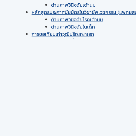
ด้านภาพวินิจฉัยเต้านม
หลักสูตรประกาศนียบัตรในวิชาชีพเวชกรรม (แพทยส
ด้านภาพวินิจฉัยโรคเต้านม
ด้านภาพวินิจฉัยในเด็ก
การขอเทียบเท่า​วุฒิปริญญา​เอก
ประกาศ (เพิ่มเติม) การรับรองวุฒิบัตรแ
ประกาศที่ ๐๐๓/๒๕๖๔ การรับรองวุฒิบัต
ระเบียบขั้นตอนและอัตราค่าธรรมเนียมในก
แนวทางการดำเนินการเพื่อขอรับรองคุณวุฒ
แบบขอรับการพิจารณาเพื่อรับรองคุณวุฒิเ
หนังสือขอให้สถาบันฝึกอบรมรับรองการผลง
ตัวอย่างหนังสือแสดงความจำนง
รางวัลและการเชิดชูเกียรติ
ทำเนียบสมาชิกกิตติมศักดิ์
ทำเนียบเกียติกีรติยาจารย์ รังสีวิทยา
คลังภาพกิจกรรม
สมาชิก
ล็อกอินเข้าสู่ระบบสามัญ
ล็อกอินเข้าสู่ระบบสมาชิกสมทบ