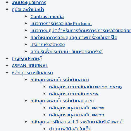
งานประชุมวิชาการ
คู่มือและคำแนะนำ
Contrast media
แนวทางการตรวจ และ Protocol
แนวทางปฏิบัติสำหรับการจัดบริการ การตรวจวินิจฉัยทา
ข้อกำหนดการควบคุมคุณภาพเครื่องเอ็มอาร์ไอ
ปริมาณรังสีอ้างอิง
ความรู้เพื่อประชาชน : อันตรายจากรังสี
ปัญญาประดิษฐ์
ASEAN JOURNAL
หลักสูตรการฝึกอบรม
หลักสูตรแพทย์ประจำบ้านสาขา
หลักสูตรสาขาหลักฉบับ ๒๕๖๐, ๒๕๖๑
หลักสูตรสาขาหลัก ๒๕๖๕
หลักสูตรแพทย์ประจำบ้านอนุสาขา
หลักสูตรอนุสาขาฉบับ ๒๕๖๒
หลักสูตรอนุสาขาฉบับ ๒๕๖๖
หลักสูตรการฝึกอบรม 1 ปี ราชวิทยาลัยรังสีแพทย์
ด้านภาพวินิจฉัยในเด็ก