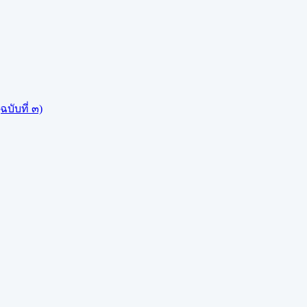
บับที่ ๓)