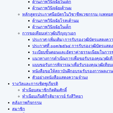
ด้านภาพวินิจฉัยในเด็ก
ด้านภาพวินิจฉัยเต้านม
หลักสูตรประกาศนียบัตรในวิชาชีพเวชกรรม (แพทย
ด้านภาพวินิจฉัยโรคเต้านม
ด้านภาพวินิจฉัยในเด็ก
การขอเทียบเท่า​วุฒิปริญญา​เอก
ประกาศ (เพิ่มเติม) การรับรองวุฒิบัตรแสด
ประกาศที่ ๐๐๓/๒๕๖๔ การรับรองวุฒิบัตรแ
ระเบียบขั้นตอนและอัตราค่าธรรมเนียมในการข
แนวทางการดำเนินการเพื่อขอรับรองคุณวุฒิเท
แบบขอรับการพิจารณาเพื่อรับรองคุณวุฒิเทีย
หนังสือขอให้สถาบันฝึกอบรมรับรองการผลงานว
ตัวอย่างหนังสือแสดงความจำนง
รางวัลและการเชิดชูเกียรติ
ทำเนียบสมาชิกกิตติมศักดิ์
ทำเนียบเกียติกีรติยาจารย์ รังสีวิทยา
คลังภาพกิจกรรม
สมาชิก