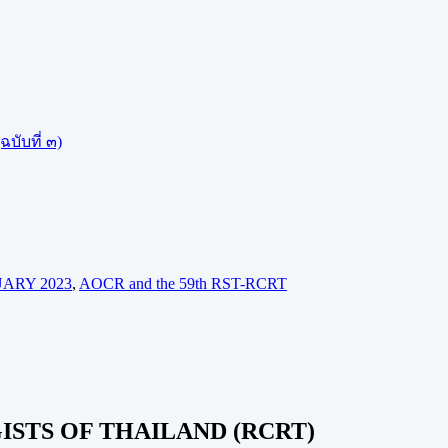
บับที่ ๓)
UARY 2023
,
AOCR and the 59th RST-RCRT
STS OF THAILAND (RCRT)