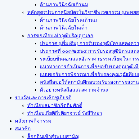
ด้านภาพวินิจฉัยเต้านม
หลักสูตรประกาศนียบัตรในวิชาชีพเวชกรรม (แพทย
ด้านภาพวินิจฉัยโรคเต้านม
ด้านภาพวินิจฉัยในเด็ก
การขอเทียบเท่า​วุฒิปริญญา​เอก
ประกาศ (เพิ่มเติม) การรับรองวุฒิบัตรแสด
ประกาศที่ ๐๐๓/๒๕๖๔ การรับรองวุฒิบัตรแ
ระเบียบขั้นตอนและอัตราค่าธรรมเนียมในการข
แนวทางการดำเนินการเพื่อขอรับรองคุณวุฒิเท
แบบขอรับการพิจารณาเพื่อรับรองคุณวุฒิเทีย
หนังสือขอให้สถาบันฝึกอบรมรับรองการผลงานว
ตัวอย่างหนังสือแสดงความจำนง
รางวัลและการเชิดชูเกียรติ
ทำเนียบสมาชิกกิตติมศักดิ์
ทำเนียบเกียติกีรติยาจารย์ รังสีวิทยา
คลังภาพกิจกรรม
สมาชิก
ล็อกอินเข้าสู่ระบบสามัญ