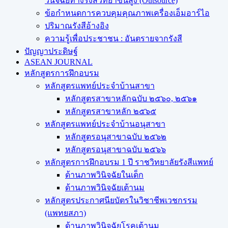
วินิจฉัยทางรังสีวิทยาขั้นสูง (Outsource)
ข้อกำหนดการควบคุมคุณภาพเครื่องเอ็มอาร์ไอ
ปริมาณรังสีอ้างอิง
ความรู้เพื่อประชาชน : อันตรายจากรังสี
ปัญญาประดิษฐ์
ASEAN JOURNAL
หลักสูตรการฝึกอบรม
หลักสูตรแพทย์ประจำบ้านสาขา
หลักสูตรสาขาหลักฉบับ ๒๕๖๐, ๒๕๖๑
หลักสูตรสาขาหลัก ๒๕๖๕
หลักสูตรแพทย์ประจำบ้านอนุสาขา
หลักสูตรอนุสาขาฉบับ ๒๕๖๒
หลักสูตรอนุสาขาฉบับ ๒๕๖๖
หลักสูตรการฝึกอบรม 1 ปี ราชวิทยาลัยรังสีแพทย์
ด้านภาพวินิจฉัยในเด็ก
ด้านภาพวินิจฉัยเต้านม
หลักสูตรประกาศนียบัตรในวิชาชีพเวชกรรม
(แพทยสภา)
ด้านภาพวินิจฉัยโรคเต้านม