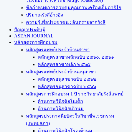
วินิจฉัยทางรังสีวิทยาขั้นสูง (Outsource)
ข้อกำหนดการควบคุมคุณภาพเครื่องเอ็มอาร์ไอ
ปริมาณรังสีอ้างอิง
ความรู้เพื่อประชาชน : อันตรายจากรังสี
ปัญญาประดิษฐ์
ASEAN JOURNAL
หลักสูตรการฝึกอบรม
หลักสูตรแพทย์ประจำบ้านสาขา
หลักสูตรสาขาหลักฉบับ ๒๕๖๐, ๒๕๖๑
หลักสูตรสาขาหลัก ๒๕๖๕
หลักสูตรแพทย์ประจำบ้านอนุสาขา
หลักสูตรอนุสาขาฉบับ ๒๕๖๒
หลักสูตรอนุสาขาฉบับ ๒๕๖๖
หลักสูตรการฝึกอบรม 1 ปี ราชวิทยาลัยรังสีแพทย์
ด้านภาพวินิจฉัยในเด็ก
ด้านภาพวินิจฉัยเต้านม
หลักสูตรประกาศนียบัตรในวิชาชีพเวชกรรม
(แพทยสภา)
ด้านภาพวินิจฉัยโรคเต้านม