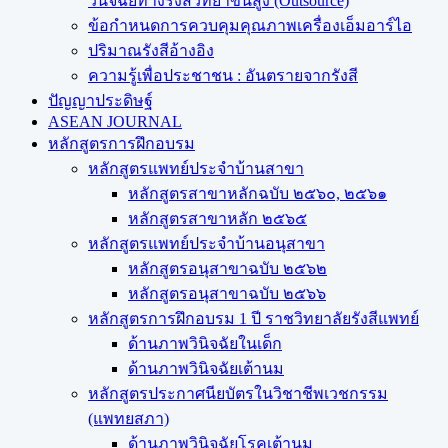
วินิจฉัยทางรังสีวิทยาขั้นสูง (Outsource)
ข้อกำหนดการควบคุมคุณภาพเครื่องเอ็มอาร์ไอ
ปริมาณรังสีอ้างอิง
ความรู้เพื่อประชาชน : อันตรายจากรังสี
ปัญญาประดิษฐ์
ASEAN JOURNAL
หลักสูตรการฝึกอบรม
หลักสูตรแพทย์ประจำบ้านสาขา
หลักสูตรสาขาหลักฉบับ ๒๕๖๐, ๒๕๖๑
หลักสูตรสาขาหลัก ๒๕๖๕
หลักสูตรแพทย์ประจำบ้านอนุสาขา
หลักสูตรอนุสาขาฉบับ ๒๕๖๒
หลักสูตรอนุสาขาฉบับ ๒๕๖๖
หลักสูตรการฝึกอบรม 1 ปี ราชวิทยาลัยรังสีแพทย์
ด้านภาพวินิจฉัยในเด็ก
ด้านภาพวินิจฉัยเต้านม
หลักสูตรประกาศนียบัตรในวิชาชีพเวชกรรม
(แพทยสภา)
ด้านภาพวินิจฉัยโรคเต้านม