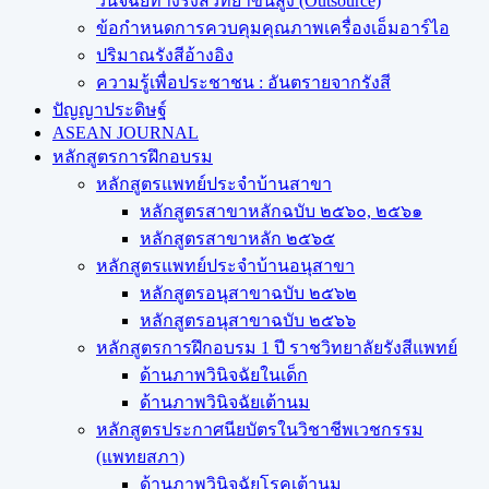
วินิจฉัยทางรังสีวิทยาขั้นสูง (Outsource)
ข้อกำหนดการควบคุมคุณภาพเครื่องเอ็มอาร์ไอ
ปริมาณรังสีอ้างอิง
ความรู้เพื่อประชาชน : อันตรายจากรังสี
ปัญญาประดิษฐ์
ASEAN JOURNAL
หลักสูตรการฝึกอบรม
หลักสูตรแพทย์ประจำบ้านสาขา
หลักสูตรสาขาหลักฉบับ ๒๕๖๐, ๒๕๖๑
หลักสูตรสาขาหลัก ๒๕๖๕
หลักสูตรแพทย์ประจำบ้านอนุสาขา
หลักสูตรอนุสาขาฉบับ ๒๕๖๒
หลักสูตรอนุสาขาฉบับ ๒๕๖๖
หลักสูตรการฝึกอบรม 1 ปี ราชวิทยาลัยรังสีแพทย์
ด้านภาพวินิจฉัยในเด็ก
ด้านภาพวินิจฉัยเต้านม
หลักสูตรประกาศนียบัตรในวิชาชีพเวชกรรม
(แพทยสภา)
ด้านภาพวินิจฉัยโรคเต้านม