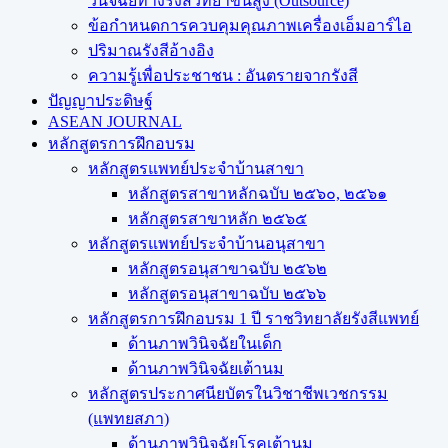
วินิจฉัยทางรังสีวิทยาขั้นสูง (Outsource)
ข้อกำหนดการควบคุมคุณภาพเครื่องเอ็มอาร์ไอ
ปริมาณรังสีอ้างอิง
ความรู้เพื่อประชาชน : อันตรายจากรังสี
ปัญญาประดิษฐ์
ASEAN JOURNAL
หลักสูตรการฝึกอบรม
หลักสูตรแพทย์ประจำบ้านสาขา
หลักสูตรสาขาหลักฉบับ ๒๕๖๐, ๒๕๖๑
หลักสูตรสาขาหลัก ๒๕๖๕
หลักสูตรแพทย์ประจำบ้านอนุสาขา
หลักสูตรอนุสาขาฉบับ ๒๕๖๒
หลักสูตรอนุสาขาฉบับ ๒๕๖๖
หลักสูตรการฝึกอบรม 1 ปี ราชวิทยาลัยรังสีแพทย์
ด้านภาพวินิจฉัยในเด็ก
ด้านภาพวินิจฉัยเต้านม
หลักสูตรประกาศนียบัตรในวิชาชีพเวชกรรม
(แพทยสภา)
ด้านภาพวินิจฉัยโรคเต้านม