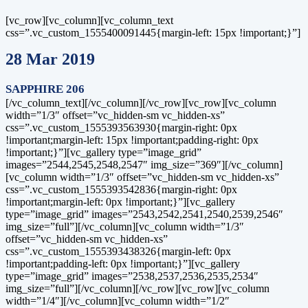
[vc_row][vc_column][vc_column_text
css=”.vc_custom_1555400091445{margin-left: 15px !important;}”]
28 Mar 2019
SAPPHIRE 206
[/vc_column_text][/vc_column][/vc_row][vc_row][vc_column
width=”1/3″ offset=”vc_hidden-sm vc_hidden-xs”
css=”.vc_custom_1555393563930{margin-right: 0px
!important;margin-left: 15px !important;padding-right: 0px
!important;}”][vc_gallery type=”image_grid”
images=”2544,2545,2548,2547″ img_size=”369″][/vc_column]
[vc_column width=”1/3″ offset=”vc_hidden-sm vc_hidden-xs”
css=”.vc_custom_1555393542836{margin-right: 0px
!important;margin-left: 0px !important;}”][vc_gallery
type=”image_grid” images=”2543,2542,2541,2540,2539,2546″
img_size=”full”][/vc_column][vc_column width=”1/3″
offset=”vc_hidden-sm vc_hidden-xs”
css=”.vc_custom_1555393438326{margin-left: 0px
!important;padding-left: 0px !important;}”][vc_gallery
type=”image_grid” images=”2538,2537,2536,2535,2534″
img_size=”full”][/vc_column][/vc_row][vc_row][vc_column
width=”1/4″][/vc_column][vc_column width=”1/2″