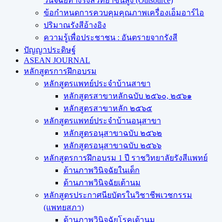
วินิจฉัยทางรังสีวิทยาขั้นสูง (Outsource)
ข้อกำหนดการควบคุมคุณภาพเครื่องเอ็มอาร์ไอ
ปริมาณรังสีอ้างอิง
ความรู้เพื่อประชาชน : อันตรายจากรังสี
ปัญญาประดิษฐ์
ASEAN JOURNAL
หลักสูตรการฝึกอบรม
หลักสูตรแพทย์ประจำบ้านสาขา
หลักสูตรสาขาหลักฉบับ ๒๕๖๐, ๒๕๖๑
หลักสูตรสาขาหลัก ๒๕๖๕
หลักสูตรแพทย์ประจำบ้านอนุสาขา
หลักสูตรอนุสาขาฉบับ ๒๕๖๒
หลักสูตรอนุสาขาฉบับ ๒๕๖๖
หลักสูตรการฝึกอบรม 1 ปี ราชวิทยาลัยรังสีแพทย์
ด้านภาพวินิจฉัยในเด็ก
ด้านภาพวินิจฉัยเต้านม
หลักสูตรประกาศนียบัตรในวิชาชีพเวชกรรม
(แพทยสภา)
ด้านภาพวินิจฉัยโรคเต้านม