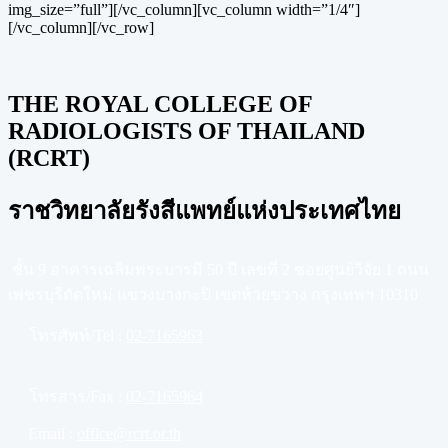
img_size=”full”][/vc_column][vc_column width=”1/4″]
[/vc_column][/vc_row]
THE ROYAL COLLEGE OF
RADIOLOGISTS OF THAILAND
(RCRT)
ราชวิทยาลัยรังสีแพทย์แห่งประเทศไทย
ชั้น 9 อาคารเฉลิมพระบารมี 50 ปี เลขที่ 2 ซอยศูนย์วิจัย 1 ถนน
เพชรบุรีตัดใหม่ แขวงบางกะปิ เขตห้วยขวาง กรุงเทพฯ 10310
โทรศัพท์/Tel :
02-7165963
โทรสาร/Fax :
02-7165964
Email :
office@rcrt.or.th