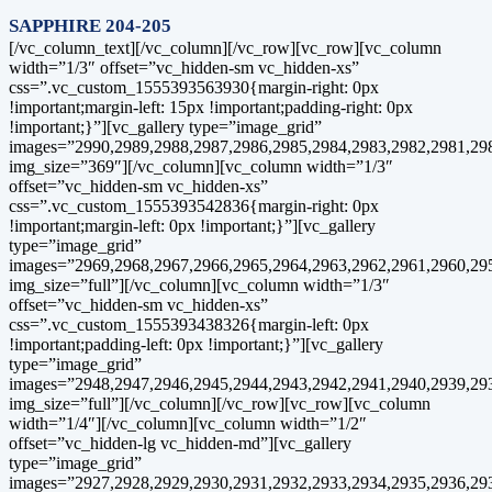
SAPPHIRE 204-205
[/vc_column_text][/vc_column][/vc_row][vc_row][vc_column
width=”1/3″ offset=”vc_hidden-sm vc_hidden-xs”
css=”.vc_custom_1555393563930{margin-right: 0px
!important;margin-left: 15px !important;padding-right: 0px
!important;}”][vc_gallery type=”image_grid”
images=”2990,2989,2988,2987,2986,2985,2984,2983,2982,2981,29
img_size=”369″][/vc_column][vc_column width=”1/3″
offset=”vc_hidden-sm vc_hidden-xs”
css=”.vc_custom_1555393542836{margin-right: 0px
!important;margin-left: 0px !important;}”][vc_gallery
type=”image_grid”
images=”2969,2968,2967,2966,2965,2964,2963,2962,2961,2960,29
img_size=”full”][/vc_column][vc_column width=”1/3″
offset=”vc_hidden-sm vc_hidden-xs”
css=”.vc_custom_1555393438326{margin-left: 0px
!important;padding-left: 0px !important;}”][vc_gallery
type=”image_grid”
images=”2948,2947,2946,2945,2944,2943,2942,2941,2940,2939,29
img_size=”full”][/vc_column][/vc_row][vc_row][vc_column
width=”1/4″][/vc_column][vc_column width=”1/2″
offset=”vc_hidden-lg vc_hidden-md”][vc_gallery
type=”image_grid”
images=”2927,2928,2929,2930,2931,2932,2933,2934,2935,2936,29