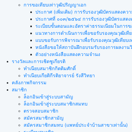
การขอเทียบเท่า​วุฒิปริญญา​เอก
ประกาศ (เพิ่มเติม) การรับรองวุฒิบัตรแสดง
ประกาศที่ ๐๐๓/๒๕๖๔ การรับรองวุฒิบัตรแส
ระเบียบขั้นตอนและอัตราค่าธรรมเนียมในการขอ
แนวทางการดำเนินการเพื่อขอรับรองคุณวุฒิเที
แบบขอรับการพิจารณาเพื่อรับรองคุณวุฒิเทียบ
หนังสือขอให้สถาบันฝึกอบรมรับรองการผลงานวิ
ตัวอย่างหนังสือแสดงความจำนง
รางวัลและการเชิดชูเกียรติ
ทำเนียบสมาชิกกิตติมศักดิ์
ทำเนียบเกียติกีรติยาจารย์ รังสีวิทยา
คลังภาพกิจกรรม
สมาชิก
ล็อกอินเข้าสู่ระบบสามัญ
ล็อกอินเข้าสู่ระบบสมาชิกสมทบ
ตรวจสอบสมาชิก
สมัครสมาชิกสามัญ
สมัครสมาชิกสมทบ (แพทย์ประจำบ้านสาขาเท่านั้น)