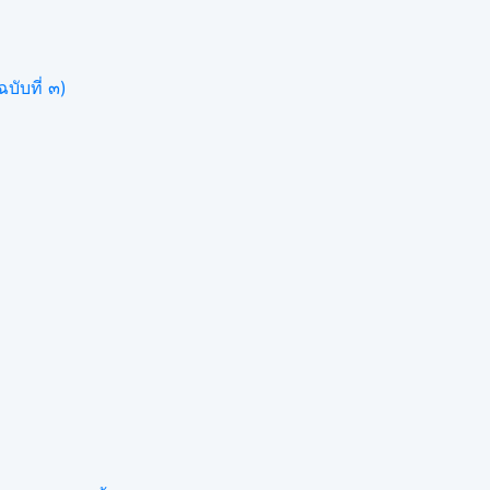
บับที่ ๓)