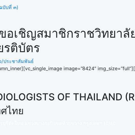
บับที่ ๓)
อเชิญสมาชิกราชวิทยาลัย 
ยรติบัตร
ว/ประชาสัมพันธ์
mn_inner][vc_single_image image=”8424″ img_size=”full”][
DIOLOGISTS OF THAILAND (
เทศไทย
พชรบุรีตัดใหม่ แขวงบางกะปิ เขตห้วยขวาง กรุงเทพฯ 10310