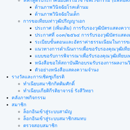
หลักสูตรประกาศนียบัตรในวิชาชีพเวชกรรม (แพทยส
ด้านภาพวินิจฉัยโรคเต้านม
ด้านภาพวินิจฉัยในเด็ก
การขอเทียบเท่า​วุฒิปริญญา​เอก
ประกาศ (เพิ่มเติม) การรับรองวุฒิบัตรแสดง
ประกาศที่ ๐๐๓/๒๕๖๔ การรับรองวุฒิบัตรแส
ระเบียบขั้นตอนและอัตราค่าธรรมเนียมในการขอ
แนวทางการดำเนินการเพื่อขอรับรองคุณวุฒิเที
แบบขอรับการพิจารณาเพื่อรับรองคุณวุฒิเทียบ
หนังสือขอให้สถาบันฝึกอบรมรับรองการผลงานวิ
ตัวอย่างหนังสือแสดงความจำนง
รางวัลและการเชิดชูเกียรติ
ทำเนียบสมาชิกกิตติมศักดิ์
ทำเนียบเกียติกีรติยาจารย์ รังสีวิทยา
คลังภาพกิจกรรม
สมาชิก
ล็อกอินเข้าสู่ระบบสามัญ
ล็อกอินเข้าสู่ระบบสมาชิกสมทบ
ตรวจสอบสมาชิก