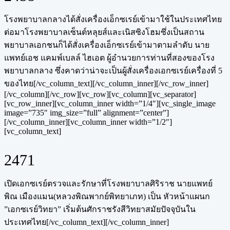
โรงพยาบาลกลางได้สั่งเครื่องเอ็กซเรย์เข้ามาใช้ในประเทศไทย
ต่อมาโรงพยาบาลเซ็นต์หลุยส์และเนิสซิงโฮมซึ่งเป็นสถาน
พยาบาลเอกชนก็ได้สั่งเครื่องเอ็กซเรย์เข้ามาตามลำดับ นาย
แพทย์เอช แคมพ์เบลล์ ไฮเอต ผู้อำนวยการท่านที่สองของโรง
พยาบาลกลาง ซึ่งคาดว่าน่าจะเป็นผู้สั่งเครื่องเอกซเรย์เครื่องที่ 5
ของไทย[/vc_column_text][/vc_column_inner][/vc_row_inner]
[/vc_column][/vc_row][vc_row][vc_column][vc_separator]
[vc_row_inner][vc_column_inner width=”1/4″][vc_single_image
image=”735″ img_size=”full” alignment=”center”]
[/vc_column_inner][vc_column_inner width=”1/2″]
[vc_column_text]
2471
เปิดเอกซเรย์ตรวจและรักษาที่โรงพยาบาลศิริราช นายแพทย์
พิณ เมืองแมน(หลวงพิณพากย์พิทยาเภท) เป็น หัวหน้าแผนก
”เอกซเรย์วิทยา” เริ่มต้นศักราชรังสีวิทยาสมัยปัจจุบันใน
ประเทศไทย[/vc_column_text][/vc_column_inner]