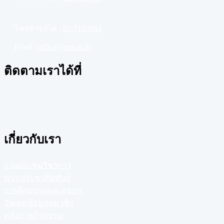
โทรสาร/Fax :
02-7165964
Email :
office@rcrt.or.th
ติดตามเราได้ที่
เกี่ยวกับเรา
งานประชุมวิชาการ
ข่าว/ประชาสัมพันธ์
การฝึกอบรมและสอบฯ
อัพเดทข้อมูลสมาชิก
คลังภาพกิจกรรม