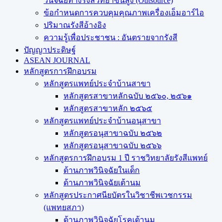
วินิจฉัยทางรังสีวิทยาขั้นสูง (Outsource)
ข้อกำหนดการควบคุมคุณภาพเครื่องเอ็มอาร์ไอ
ปริมาณรังสีอ้างอิง
ความรู้เพื่อประชาชน : อันตรายจากรังสี
ปัญญาประดิษฐ์
ASEAN JOURNAL
หลักสูตรการฝึกอบรม
หลักสูตรแพทย์ประจำบ้านสาขา
หลักสูตรสาขาหลักฉบับ ๒๕๖๐, ๒๕๖๑
หลักสูตรสาขาหลัก ๒๕๖๕
หลักสูตรแพทย์ประจำบ้านอนุสาขา
หลักสูตรอนุสาขาฉบับ ๒๕๖๒
หลักสูตรอนุสาขาฉบับ ๒๕๖๖
หลักสูตรการฝึกอบรม 1 ปี ราชวิทยาลัยรังสีแพทย์
ด้านภาพวินิจฉัยในเด็ก
ด้านภาพวินิจฉัยเต้านม
หลักสูตรประกาศนียบัตรในวิชาชีพเวชกรรม
(แพทยสภา)
ด้านภาพวินิจฉัยโรคเต้านม