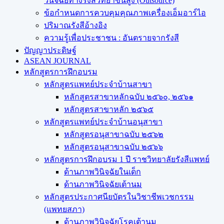
วินิจฉัยทางรังสีวิทยาขั้นสูง (Outsource)
ข้อกำหนดการควบคุมคุณภาพเครื่องเอ็มอาร์ไอ
ปริมาณรังสีอ้างอิง
ความรู้เพื่อประชาชน : อันตรายจากรังสี
ปัญญาประดิษฐ์
ASEAN JOURNAL
หลักสูตรการฝึกอบรม
หลักสูตรแพทย์ประจำบ้านสาขา
หลักสูตรสาขาหลักฉบับ ๒๕๖๐, ๒๕๖๑
หลักสูตรสาขาหลัก ๒๕๖๕
หลักสูตรแพทย์ประจำบ้านอนุสาขา
หลักสูตรอนุสาขาฉบับ ๒๕๖๒
หลักสูตรอนุสาขาฉบับ ๒๕๖๖
หลักสูตรการฝึกอบรม 1 ปี ราชวิทยาลัยรังสีแพทย์
ด้านภาพวินิจฉัยในเด็ก
ด้านภาพวินิจฉัยเต้านม
หลักสูตรประกาศนียบัตรในวิชาชีพเวชกรรม
(แพทยสภา)
ด้านภาพวินิจฉัยโรคเต้านม