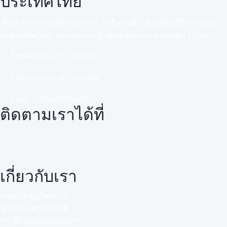
ประเทศไทย
ชั้น 9 อาคารเฉลิมพระบารมี 50 ปี เลขที่ 2 ซอยศูนย์วิจัย 1 ถนน
เพชรบุรีตัดใหม่ แขวงบางกะปิ เขตห้วยขวาง กรุงเทพฯ 10310
โทรศัพท์/Tel :
02-7165963
โทรสาร/Fax :
02-7165964
Email :
office@rcrt.or.th
ติดตามเราได้ที่
เกี่ยวกับเรา
งานประชุมวิชาการ
ข่าว/ประชาสัมพันธ์
การฝึกอบรมและสอบฯ