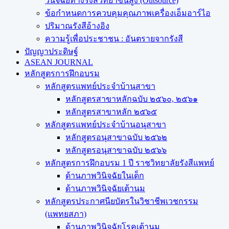
วินิจฉัยทางรังสีวิทยาขั้นสูง (Outsource)
ข้อกำหนดการควบคุมคุณภาพเครื่องเอ็มอาร์ไอ
ปริมาณรังสีอ้างอิง
ความรู้เพื่อประชาชน : อันตรายจากรังสี
ปัญญาประดิษฐ์
ASEAN JOURNAL
หลักสูตรการฝึกอบรม
หลักสูตรแพทย์ประจำบ้านสาขา
หลักสูตรสาขาหลักฉบับ ๒๕๖๐, ๒๕๖๑
หลักสูตรสาขาหลัก ๒๕๖๕
หลักสูตรแพทย์ประจำบ้านอนุสาขา
หลักสูตรอนุสาขาฉบับ ๒๕๖๒
หลักสูตรอนุสาขาฉบับ ๒๕๖๖
หลักสูตรการฝึกอบรม 1 ปี ราชวิทยาลัยรังสีแพทย์
ด้านภาพวินิจฉัยในเด็ก
ด้านภาพวินิจฉัยเต้านม
หลักสูตรประกาศนียบัตรในวิชาชีพเวชกรรม
(แพทยสภา)
ด้านภาพวินิจฉัยโรคเต้านม