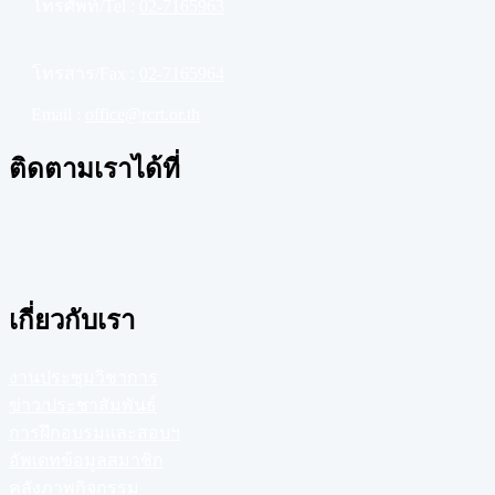
โทรศัพท์/Tel :
02-7165963
โทรสาร/Fax :
02-7165964
Email :
office@rcrt.or.th
ติดตามเราได้ที่
เกี่ยวกับเรา
งานประชุมวิชาการ
ข่าว/ประชาสัมพันธ์
การฝึกอบรมและสอบฯ
อัพเดทข้อมูลสมาชิก
คลังภาพกิจกรรม