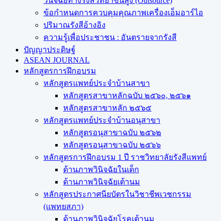
วินิจฉัยทางรังสีวิทยาขั้นสูง (Outsource)
ข้อกำหนดการควบคุมคุณภาพเครื่องเอ็มอาร์ไอ
ปริมาณรังสีอ้างอิง
ความรู้เพื่อประชาชน : อันตรายจากรังสี
ปัญญาประดิษฐ์
ASEAN JOURNAL
หลักสูตรการฝึกอบรม
หลักสูตรแพทย์ประจำบ้านสาขา
หลักสูตรสาขาหลักฉบับ ๒๕๖๐, ๒๕๖๑
หลักสูตรสาขาหลัก ๒๕๖๕
หลักสูตรแพทย์ประจำบ้านอนุสาขา
หลักสูตรอนุสาขาฉบับ ๒๕๖๒
หลักสูตรอนุสาขาฉบับ ๒๕๖๖
หลักสูตรการฝึกอบรม 1 ปี ราชวิทยาลัยรังสีแพทย์
ด้านภาพวินิจฉัยในเด็ก
ด้านภาพวินิจฉัยเต้านม
หลักสูตรประกาศนียบัตรในวิชาชีพเวชกรรม
(แพทยสภา)
ด้านภาพวินิจฉัยโรคเต้านม