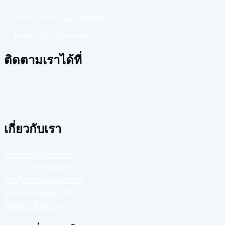
โทรสาร/Fax :
02-7165964
Email :
office@rcrt.or.th
ติดตามเราได้ที่
เกี่ยวกับเรา
งานประชุมวิชาการ
ข่าว/ประชาสัมพันธ์
การฝึกอบรมและสอบฯ
อัพเดทข้อมูลสมาชิก
คลังภาพกิจกรรม