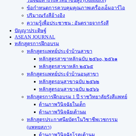
วินิจฉัยทางรังสีวิทยาขั้นสูง (Outsource)
ข้อกำหนดการควบคุมคุณภาพเครื่องเอ็มอาร์ไอ
ปริมาณรังสีอ้างอิง
ความรู้เพื่อประชาชน : อันตรายจากรังสี
ปัญญาประดิษฐ์
ASEAN JOURNAL
หลักสูตรการฝึกอบรม
หลักสูตรแพทย์ประจำบ้านสาขา
หลักสูตรสาขาหลักฉบับ ๒๕๖๐, ๒๕๖๑
หลักสูตรสาขาหลัก ๒๕๖๕
หลักสูตรแพทย์ประจำบ้านอนุสาขา
หลักสูตรอนุสาขาฉบับ ๒๕๖๒
หลักสูตรอนุสาขาฉบับ ๒๕๖๖
หลักสูตรการฝึกอบรม 1 ปี ราชวิทยาลัยรังสีแพทย์
ด้านภาพวินิจฉัยในเด็ก
ด้านภาพวินิจฉัยเต้านม
หลักสูตรประกาศนียบัตรในวิชาชีพเวชกรรม
(แพทยสภา)
ด้านภาพวินิจฉัยโรคเต้านม