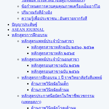
วินิจฉัยทางรังสีวิทยาขั้นสูง (Outsource)
ข้อกำหนดการควบคุมคุณภาพเครื่องเอ็มอาร์ไอ
ปริมาณรังสีอ้างอิง
ความรู้เพื่อประชาชน : อันตรายจากรังสี
ปัญญาประดิษฐ์
ASEAN JOURNAL
หลักสูตรการฝึกอบรม
หลักสูตรแพทย์ประจำบ้านสาขา
หลักสูตรสาขาหลักฉบับ ๒๕๖๐, ๒๕๖๑
หลักสูตรสาขาหลัก ๒๕๖๕
หลักสูตรแพทย์ประจำบ้านอนุสาขา
หลักสูตรอนุสาขาฉบับ ๒๕๖๒
หลักสูตรอนุสาขาฉบับ ๒๕๖๖
หลักสูตรการฝึกอบรม 1 ปี ราชวิทยาลัยรังสีแพทย์
ด้านภาพวินิจฉัยในเด็ก
ด้านภาพวินิจฉัยเต้านม
หลักสูตรประกาศนียบัตรในวิชาชีพเวชกรรม
(แพทยสภา)
ด้านภาพวินิจฉัยโรคเต้านม