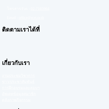
โทรสาร/Fax :
02-7165964
Email :
office@rcrt.or.th
ติดตามเราได้ที่
เกี่ยวกับเรา
งานประชุมวิชาการ
ข่าว/ประชาสัมพันธ์
การฝึกอบรมและสอบฯ
อัพเดทข้อมูลสมาชิก
คลังภาพกิจกรรม