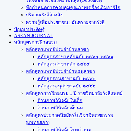
วินิจฉัยทางรังสีวิทยาขั้นสูง (Outsource)
ข้อกำหนดการควบคุมคุณภาพเครื่องเอ็มอาร์ไอ
ปริมาณรังสีอ้างอิง
ความรู้เพื่อประชาชน : อันตรายจากรังสี
ปัญญาประดิษฐ์
ASEAN JOURNAL
หลักสูตรการฝึกอบรม
หลักสูตรแพทย์ประจำบ้านสาขา
หลักสูตรสาขาหลักฉบับ ๒๕๖๐, ๒๕๖๑
หลักสูตรสาขาหลัก ๒๕๖๕
หลักสูตรแพทย์ประจำบ้านอนุสาขา
หลักสูตรอนุสาขาฉบับ ๒๕๖๒
หลักสูตรอนุสาขาฉบับ ๒๕๖๖
หลักสูตรการฝึกอบรม 1 ปี ราชวิทยาลัยรังสีแพทย์
ด้านภาพวินิจฉัยในเด็ก
ด้านภาพวินิจฉัยเต้านม
หลักสูตรประกาศนียบัตรในวิชาชีพเวชกรรม
(แพทยสภา)
ด้านภาพวินิจฉัยโรคเต้านม