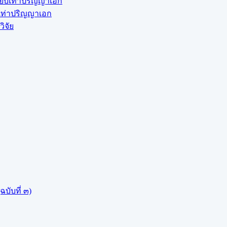
ียบเท่าปริญญาเอก
บเท่าปริญญาเอก
ิจัย
บับที่ ๓)