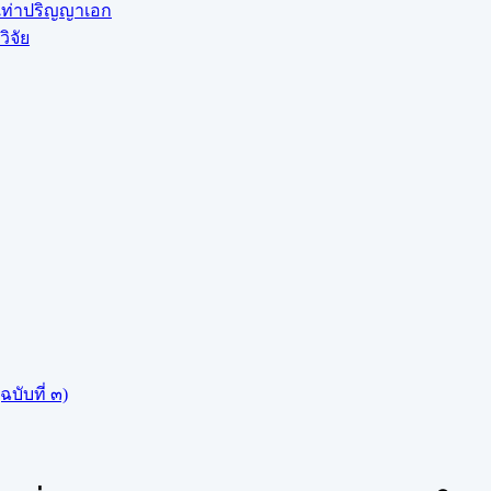
บเท่าปริญญาเอก
ิจัย
บับที่ ๓)