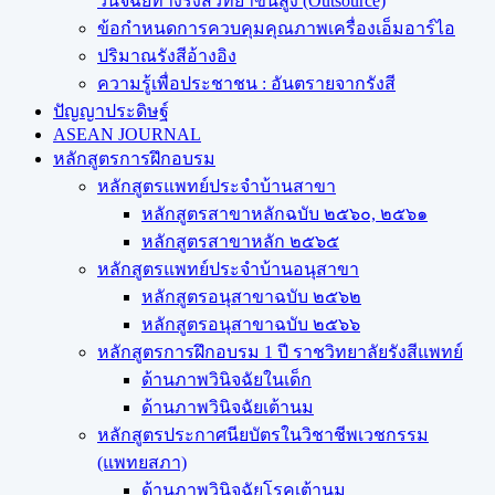
วินิจฉัยทางรังสีวิทยาขั้นสูง (Outsource)
ข้อกำหนดการควบคุมคุณภาพเครื่องเอ็มอาร์ไอ
ปริมาณรังสีอ้างอิง
ความรู้เพื่อประชาชน : อันตรายจากรังสี
ปัญญาประดิษฐ์
ASEAN JOURNAL
หลักสูตรการฝึกอบรม
หลักสูตรแพทย์ประจำบ้านสาขา
หลักสูตรสาขาหลักฉบับ ๒๕๖๐, ๒๕๖๑
หลักสูตรสาขาหลัก ๒๕๖๕
หลักสูตรแพทย์ประจำบ้านอนุสาขา
หลักสูตรอนุสาขาฉบับ ๒๕๖๒
หลักสูตรอนุสาขาฉบับ ๒๕๖๖
หลักสูตรการฝึกอบรม 1 ปี ราชวิทยาลัยรังสีแพทย์
ด้านภาพวินิจฉัยในเด็ก
ด้านภาพวินิจฉัยเต้านม
หลักสูตรประกาศนียบัตรในวิชาชีพเวชกรรม
(แพทยสภา)
ด้านภาพวินิจฉัยโรคเต้านม