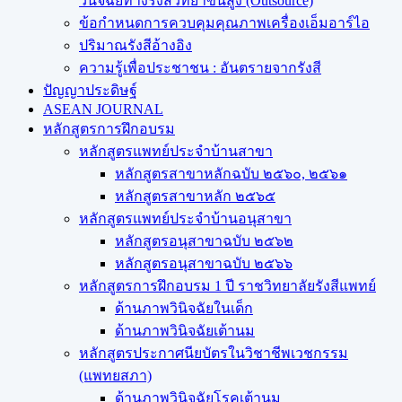
วินิจฉัยทางรังสีวิทยาขั้นสูง (Outsource)
ข้อกำหนดการควบคุมคุณภาพเครื่องเอ็มอาร์ไอ
ปริมาณรังสีอ้างอิง
ความรู้เพื่อประชาชน : อันตรายจากรังสี
ปัญญาประดิษฐ์
ASEAN JOURNAL
หลักสูตรการฝึกอบรม
หลักสูตรแพทย์ประจำบ้านสาขา
หลักสูตรสาขาหลักฉบับ ๒๕๖๐, ๒๕๖๑
หลักสูตรสาขาหลัก ๒๕๖๕
หลักสูตรแพทย์ประจำบ้านอนุสาขา
หลักสูตรอนุสาขาฉบับ ๒๕๖๒
หลักสูตรอนุสาขาฉบับ ๒๕๖๖
หลักสูตรการฝึกอบรม 1 ปี ราชวิทยาลัยรังสีแพทย์
ด้านภาพวินิจฉัยในเด็ก
ด้านภาพวินิจฉัยเต้านม
หลักสูตรประกาศนียบัตรในวิชาชีพเวชกรรม
(แพทยสภา)
ด้านภาพวินิจฉัยโรคเต้านม