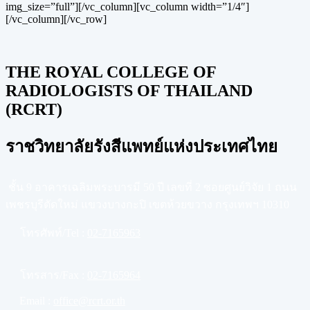
img_size=”full”][/vc_column][vc_column width=”1/4″]
[/vc_column][/vc_row]
THE ROYAL COLLEGE OF
RADIOLOGISTS OF THAILAND
(RCRT)
ราชวิทยาลัยรังสีแพทย์แห่งประเทศไทย
ชั้น 9 อาคารเฉลิมพระบารมี 50 ปี เลขที่ 2 ซอยศูนย์วิจัย 1 ถนน
เพชรบุรีตัดใหม่ แขวงบางกะปิ เขตห้วยขวาง กรุงเทพฯ 10310
โทรศัพท์/Tel :
02-7165963
โทรสาร/Fax :
02-7165964
Email :
office@rcrt.or.th