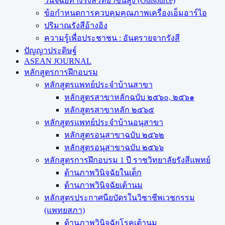
วินิจฉัยทางรังสีวิทยาขั้นสูง (Outsource)
ข้อกำหนดการควบคุมคุณภาพเครื่องเอ็มอาร์ไอ
ปริมาณรังสีอ้างอิง
ความรู้เพื่อประชาชน : อันตรายจากรังสี
ปัญญาประดิษฐ์
ASEAN JOURNAL
หลักสูตรการฝึกอบรม
หลักสูตรแพทย์ประจำบ้านสาขา
หลักสูตรสาขาหลักฉบับ ๒๕๖๐, ๒๕๖๑
หลักสูตรสาขาหลัก ๒๕๖๕
หลักสูตรแพทย์ประจำบ้านอนุสาขา
หลักสูตรอนุสาขาฉบับ ๒๕๖๒
หลักสูตรอนุสาขาฉบับ ๒๕๖๖
หลักสูตรการฝึกอบรม 1 ปี ราชวิทยาลัยรังสีแพทย์
ด้านภาพวินิจฉัยในเด็ก
ด้านภาพวินิจฉัยเต้านม
หลักสูตรประกาศนียบัตรในวิชาชีพเวชกรรม
(แพทยสภา)
ด้านภาพวินิจฉัยโรคเต้านม