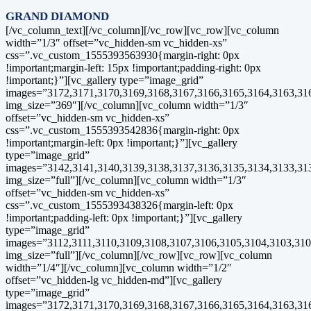
GRAND DIAMOND
[/vc_column_text][/vc_column][/vc_row][vc_row][vc_column
width=”1/3″ offset=”vc_hidden-sm vc_hidden-xs”
css=”.vc_custom_1555393563930{margin-right: 0px
!important;margin-left: 15px !important;padding-right: 0px
!important;}”][vc_gallery type=”image_grid”
images=”3172,3171,3170,3169,3168,3167,3166,3165,3164,3163,31
img_size=”369″][/vc_column][vc_column width=”1/3″
offset=”vc_hidden-sm vc_hidden-xs”
css=”.vc_custom_1555393542836{margin-right: 0px
!important;margin-left: 0px !important;}”][vc_gallery
type=”image_grid”
images=”3142,3141,3140,3139,3138,3137,3136,3135,3134,3133,313
img_size=”full”][/vc_column][vc_column width=”1/3″
offset=”vc_hidden-sm vc_hidden-xs”
css=”.vc_custom_1555393438326{margin-left: 0px
!important;padding-left: 0px !important;}”][vc_gallery
type=”image_grid”
images=”3112,3111,3110,3109,3108,3107,3106,3105,3104,3103,310
img_size=”full”][/vc_column][/vc_row][vc_row][vc_column
width=”1/4″][/vc_column][vc_column width=”1/2″
offset=”vc_hidden-lg vc_hidden-md”][vc_gallery
type=”image_grid”
images=”3172,3171,3170,3169,3168,3167,3166,3165,3164,3163,316