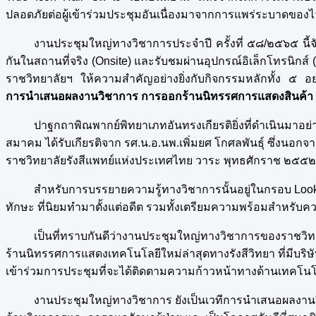
ปลอดภัยต่อผู้เข้าร่วมประชุมอันเนื่องมาจากการแพร่ระบาดของ
งานประชุมใหญ่ทางวิชาการประจำปี ครั้งที่ ๕๘/๒๕๖๕ นี้จัดข
กันในสถานที่จริง (Onsite) และรับชมผ่านอุปกรณ์อิเล็กโทรนิกส์ (
ราชวิทยาลัยฯ ให้ความสำคัญอย่างยิ่งกับกิจกรรมหลักทั้ง ๕ อย
การนำเสนอผลงานวิชาการ การออกร้านนิทรรศการแสดงสินค้า กา
ปาฐกถาพิณพากย์พิทยาเภทอันทรงเกียรติยิ่งที่ดำเนินมาอย่าง
สมาคม ได้รับเกียรติจาก รศ.น.อ.นพ.เพิ่มยศ โกศลพันธุ์ ซึ่งนอกจ
ราชวิทยาลัยรังสีแพทย์แห่งประเทศไทย วาระ พุทธศักราช ๒๕
สำหรับการบรรยายความรู้ทางวิชาการนั้นอยู่ในกรอบ Look
ทักษะ ที่นิยมทำมาตั้งแต่อดีต รวมทั้งเตรียมความพร้อมสำหรับ
เป็นที่ทราบกันดีว่างานประชุมใหญ่ทางวิชาการของราชวิท
ร้านนิทรรศการแสดงเทคโนโลยีใหม่ล่าสุดทางรังสีวิทยา ที่มีบริษั
เข้าร่วมการประชุมที่จะได้ติดตามความก้าวหน้าทางด้านเทคโนโล
งานประชุมใหญ่ทางวิชาการ ยังเป็นเวทีการนำเสนอผลงานวิ