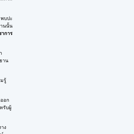
ุมพบปะ
านนั้น
ชาการ
า
ะธาน
รู้
ารออก
รับผู้
ทาง