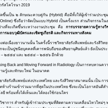
ไวรัสโคโรนา 2019
ึ้นเป็น ๒ ลักษณะควบคู่กัน (Hybrid) คือมีทั้งให้ผู้เข้าร่วมประช
Online) ซึ่งถือว่าจัดเป็นแบบ Hybrid เป็นครั้งแรก ส่วนกิจกรรมในง
่างที่จะเกิดขึ้นระหว่างงานประชุม คือ
การบรรยายความรู้ทางวิ
รมอบวุฒิบัตรและเชิดชูเกียรติ และกิจกรรมทางสังคม
ต่อเนื่องยาวนานนั้น ในครั้งนี้ราชวิทยาลัยรังสีแพทย์และรังสีวิทย
ากจะเป็นปูชนียบุคคลที่เคารพนับถือของศิษยานุศิษย์แล้ว ยังเป็นปร
๕๒ – ๒๕๕๔ และ ๒๕๕๔ – ๒๕๕๖ อีกด้วย
ing Back and Moving Forward in Radiology เป็นการทบทวนความ
ความรู้และทักษะใหม่ ในอนาคต
ยาลัยรังสีแพทย์แห่งประเทศไทย และรังสีวิทยาสมาคมนั้น เป็น ก
ทห้างร้านเข้าร่วมมากที่สุดในประเทศไทย ซึ่งจะเป็นโอกาสอันดีสำห
ยี พร้อมทั้งได้เห็นและได้ลองใช้ก่อนใคร
ชาการ สำหรับผู้เข้าร่วมประชุมที่ติดตามความเคลื่อนไหวใหม่ๆ 