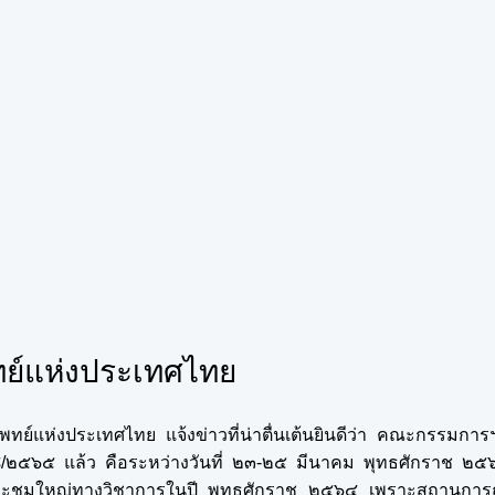
ทย์แห่งประเทศไทย
์แห่งประเทศไทย แจ้งข่าวที่น่าตื่นเต้นยินดีว่า คณะกรรมการฯ
๕๘/๒๕๖๕ แล้ว คือระหว่างวันที่ ๒๓-๒๕ มีนาคม พุทธศักราช ๒
ะชุมใหญ่ทางวิชาการในปี พุทธศักราช ๒๕๖๔ เพราะสถานการณ์ท