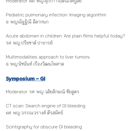
Moderator: ผศ. พญ.ศุภิกา กฤษณีไพบูลย์
Pediatric pulmonary infection: Imaging algorithm
อ. พญณัฐฐิณี ลีลากนก
Acute abdomen in children: Are plain films helpful today?
รศ. พญ.ปรียชาต์ ปาจารย์
Multimodalities approach to liver tumors
อ. พญ.นิชนันท์ เรืองวัฒนไพศาล
Symposium – GI
Moderator: รศ. พญ.วลัยลักษณ์ ชัยสูตร
CT scan: Search engine of GI bleeding
ผศ. พญ.วรรณวรางค์ ตีรสมิทธ์
Scintigraphy for obscure GI bleeding