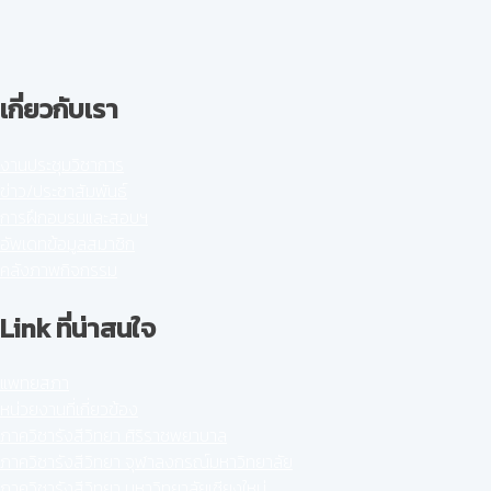
เกี่ยวกับเรา
งานประชุมวิชาการ
ข่าว/ประชาสัมพันธ์
การฝึกอบรมและสอบฯ
อัพเดทข้อมูลสมาชิก
คลังภาพกิจกรรม
Link ที่น่าสนใจ
แพทยสภา
หน่วยงานที่เกี่ยวข้อง
ภาควิชารังสีวิทยา ศิริราชพยาบาล
ภาควิชารังสีวิทยา จุฬาลงกรณ์มหาวิทยาลัย
ภาควิชารังสีวิทยา มหาวิทยาลัยเชียงใหม่