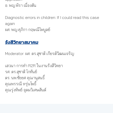
อ. พญ.พิรา เนื่องต้น
Diagnostic errors in children: If I could read this case
again
ผศ. พญ.ศุภิกา กฤษณีไพบูลย์
รังสีวิทยาสมาคม
Moderator: ผศ. ดร.สุชาติ เกียรติวัฒนเจริญ
เสวนา การทํา R2R ในงานรังสีวิทยา
รศ. ดร.สุชาติ โกทันย์
ดร. นพ.ชัยยศ คุณานุสนธิ์
คุณพรรณี หรุ่นโพธิ์
คุณรุ่งทิพย์ อุดมวิเศษสันต์