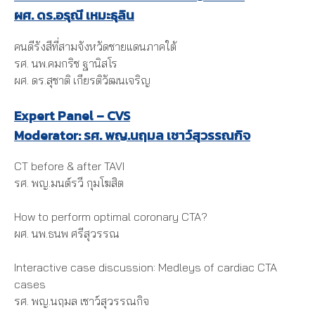
ผศ. ดร.อรุณี เหมะธุลิน
คนดีรังสีที่สามจังหวัดชายแดนภาคใต้
รศ. นพ.คมกริช ฐานิสโร
ผศ. ดร.สุชาติ เกียรติวัฒนเจริญ
Expert Panel – CVS
Moderator: รศ. พญ.นฤมล เชาว์สุวรรณกิจ
CT before & after TAVI
รศ. พญ.มนต์รวี กุมโฆสิต
How to perform optimal coronary CTA?
ผศ. นพ.ธนพ ศรีสุวรรณ
Interactive case discussion: Medleys of cardiac CTA
cases
รศ. พญ.นฤมล เชาว์สุวรรณกิจ