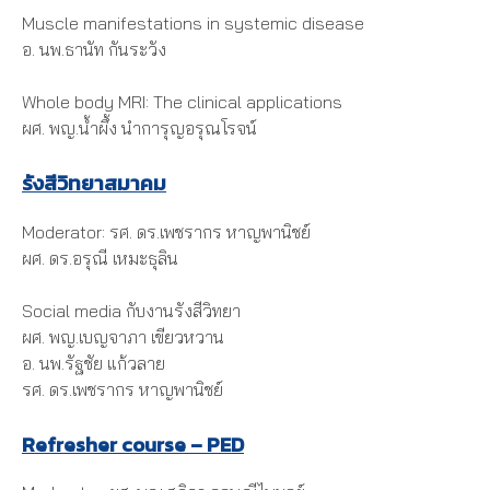
Muscle manifestations in systemic disease
อ. นพ.ธานัท กันระวัง
Whole body MRI: The clinical applications
ผศ. พญ.น้ําผึ้ง นําการุญอรุณโรจน์
รังสีวิทยาสมาคม
Moderator: รศ. ดร.เพชรากร หาญพานิชย์
ผศ. ดร.อรุณี เหมะธุลิน
Social media กับงานรังสีวิทยา
ผศ. พญ.เบญจาภา เขียวหวาน
อ. นพ.รัฐชัย แก้วลาย
รศ. ดร.เพชรากร หาญพานิชย์
Refresher course – PED