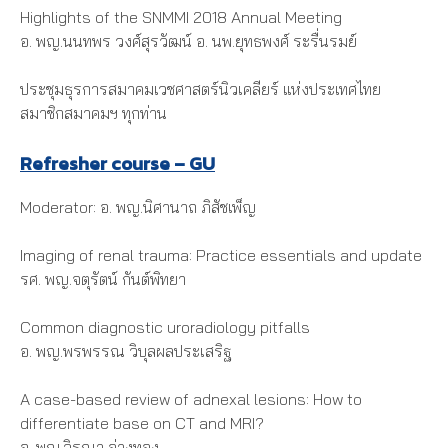
Highlights of the SNMMI 2018 Annual Meeting
อ. พญ.นนทพร วงศ์สุรวัฒน์ อ. นพ.ยุทธพงศ์ ระรื่นรมย์
ประชุมธุรการสมาคมเวชศาสตร์นิวเคลียร์ แห่งประเทศไทย
สมาชิกสมาคมฯ ทุกท่าน
Refresher course – GU
Moderator: อ. พญ.นิศานาถ ภิสัชเพ็ญ
Imaging of renal trauma: Practice essentials and update
รศ. พญ.จตุรัตน์ กันต์พิทยา
Common diagnostic uroradiology pitfalls
อ. พญ.พรพรรณ วิบุลผลประเสริฐ
A case-based review of adnexal lesions: How to
differentiate base on CT and MRI?
อ. พญ.วิรณา อ่างทอง