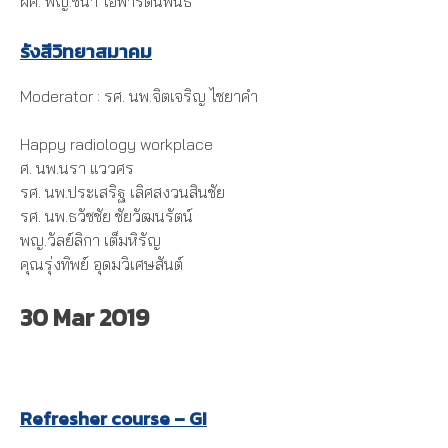
ผศ. พญ.ชินา โอฬารัตนพันธ์
รังสีวิทยาสมาคม
Moderator : รศ. นพ.จิตเจริญ ไชยาคํา
Happy radiology workplace
ศ. นพ.นรา แววศร
รศ. นพ.ประเสริฐ เลิศสงวนสินชัย
รศ. นพ.ธวัชชัย ชัยวัฒนรัตน์
พญ.วัลย์ลิกา เต็มหิรัญ
คุณรุ่งทิพย์ อุดมวิเศษสันต์
30 Mar 2019
Refresher course – GI