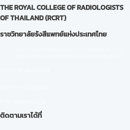
THE ROYAL COLLEGE OF RADIOLOGISTS
OF THAILAND (RCRT)
ราชวิทยาลัยรังสีแพทย์แห่งประเทศไทย
ชั้น 9 อาคารเฉลิมพระบารมี 50 ปี เลขที่ 2 ซอยศูนย์วิจัย 1 ถนน
เพชรบุรีตัดใหม่ แขวงบางกะปิ เขตห้วยขวาง กรุงเทพฯ 10310
โทรศัพท์/Tel :
02-7165963
โทรสาร/Fax :
02-7165964
Email :
office@rcrt.or.th
ติดตามเราได้ที่